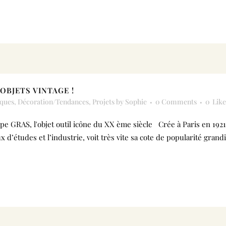
OBJETS VINTAGE !
ques
,
Décoration/Tendances
,
Projets
by
Sophie
0 Comments
0
Like
e GRAS, l'objet outil icône du XX ème siècle Crée à Paris en 192
 d’études et l’industrie, voit très vite sa cote de popularité gran