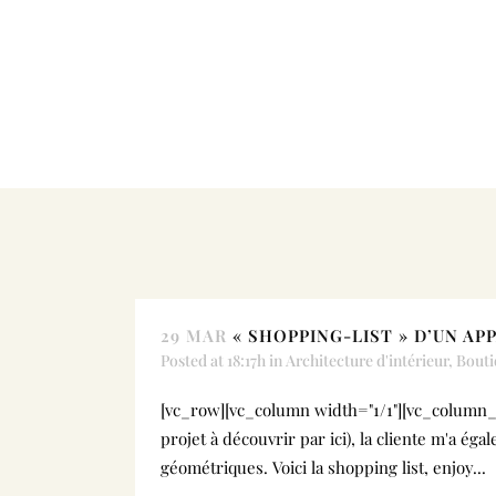
29 MAR
« SHOPPING-LIST » D’UN A
Posted at 18:17h
in
Architecture d'intérieur
,
Bouti
[vc_row][vc_column width="1/1"][vc_column_te
projet à découvrir par ici), la cliente m'a é
géométriques. Voici la shopping list, enjoy...