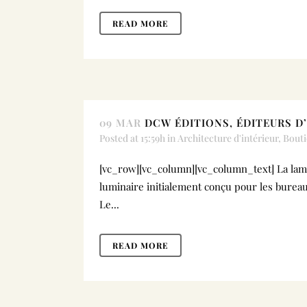
READ MORE
09 MAR
DCW ÉDITIONS, ÉDITEURS D’
Posted at 15:59h
in
Architecture d'intérieur
,
Bouti
[vc_row][vc_column][vc_column_text] La lamp
luminaire initialement conçu pour les bureaux
Le...
READ MORE