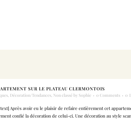
PPARTEMENT SUR LE PLATEAU CLERMONTOIS
ques
,
Décoration/Tendances
,
Non classé
by
Sophie
0 Comments
0
xt] Après avoir eu le plaisir de refaire entièrement cet apparteme
galement confié la décoration de celui-ci. Une décoration au style s