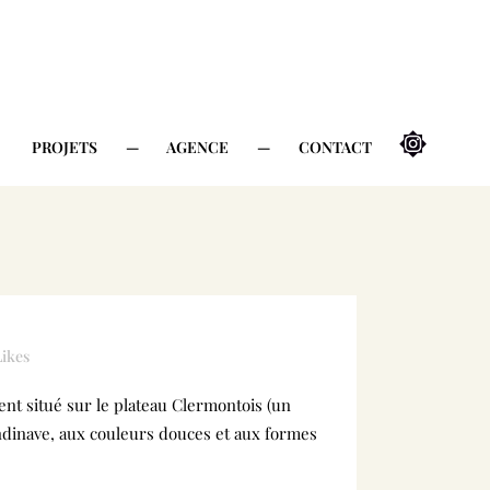
PROJETS
—
AGENCE
—
CONTACT
Likes
nt situé sur le plateau Clermontois (un
candinave, aux couleurs douces et aux formes