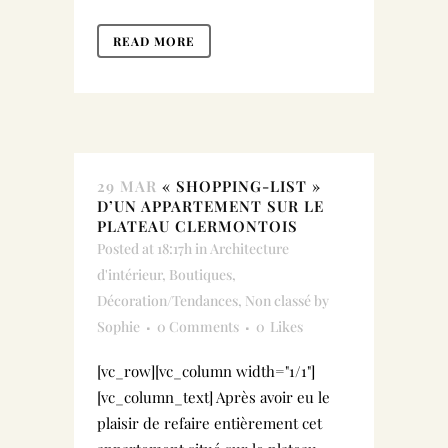
READ MORE
29 MAR
« SHOPPING-LIST »
D’UN APPARTEMENT SUR LE
PLATEAU CLERMONTOIS
Posted at 18:17h
in
Architecture
d'intérieur
,
Boutiques
,
Décoration/Tendances
,
Non classé
by
Sophie
0 Comments
0
Likes
[vc_row][vc_column width="1/1"]
[vc_column_text] Après avoir eu le
plaisir de refaire entièrement cet