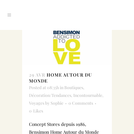
29 AVR
HOME AUTOUR DU
MONDE
Posted at 08:35h
in
Boutiques
,
Décoration/Tendances
,
Incontournable
,
Voyages
by
Sophie
0 Comments
0
Likes
Concept Stores depuis 1986,
Bensimon Home Autour du Monde