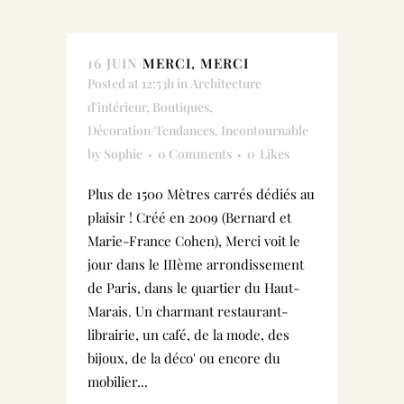
16 JUIN
MERCI, MERCI
Posted at 12:53h
in
Architecture
d'intérieur
,
Boutiques
,
Décoration/Tendances
,
Incontournable
by
Sophie
0 Comments
0
Likes
Plus de 1500 Mètres carrés dédiés au
plaisir ! Créé en 2009 (Bernard et
Marie-France Cohen), Merci voit le
jour dans le IIIème arrondissement
de Paris, dans le quartier du Haut-
Marais. Un charmant restaurant-
librairie, un café, de la mode, des
bijoux, de la déco' ou encore du
mobilier...