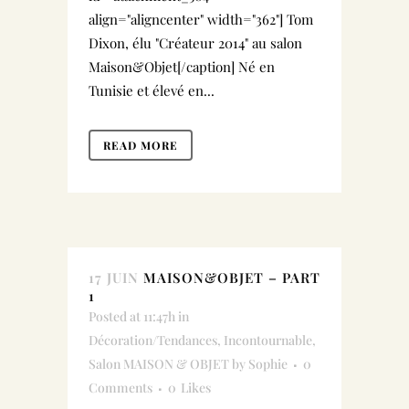
align="aligncenter" width="362"] Tom
Dixon, élu "Créateur 2014" au salon
Maison&Objet[/caption] Né en
Tunisie et élevé en...
READ MORE
17 JUIN
MAISON&OBJET – PART
1
Posted at 11:47h
in
Décoration/Tendances
,
Incontournable
,
Salon MAISON & OBJET
by
Sophie
0
Comments
0
Likes