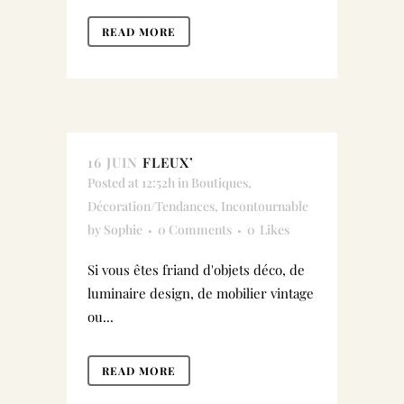
READ MORE
16 JUIN
FLEUX’
Posted at 12:52h
in
Boutiques
,
Décoration/Tendances
,
Incontournable
by
Sophie
0 Comments
0
Likes
Si vous êtes friand d'objets déco, de
luminaire design, de mobilier vintage
ou...
READ MORE