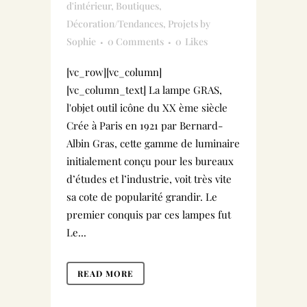
d'intérieur
,
Boutiques
,
Décoration/Tendances
,
Projets
by
Sophie
0 Comments
0
Likes
[vc_row][vc_column]
[vc_column_text] La lampe GRAS,
l'objet outil icône du XX ème siècle
Crée à Paris en 1921 par Bernard-
Albin Gras, cette gamme de luminaire
initialement conçu pour les bureaux
d’études et l’industrie, voit très vite
sa cote de popularité grandir. Le
premier conquis par ces lampes fut
Le...
READ MORE