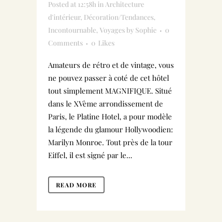
Posted at 12:58h
in
Architecture
d'intérieur
,
Décoration/Tendances
,
Incontournable
,
Voyages
by
Sophie
0
Comments
0
Likes
Amateurs de rétro et de vintage, vous
ne pouvez passer à coté de cet hôtel
tout simplement MAGNIFIQUE. Situé
dans le XVème arrondissement de
Paris, le Platine Hotel, a pour modèle
la légende du glamour Hollywoodien:
Marilyn Monroe. Tout près de la tour
Eiffel, il est signé par le...
READ MORE