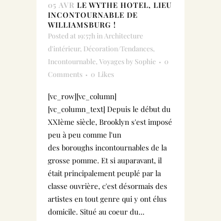
05 AVR
LE WYTHE HOTEL, LIEU
INCONTOURNABLE DE
WILLIAMSBURG !
Posted at 19:57h
in
Architecture
d'intérieur
,
Décoration/Tendances
,
Incontournable
,
Voyages
by
Sophie
0
Comments
0
Likes
[vc_row][vc_column]
[vc_column_text] Depuis le début du
XXIème siècle, Brooklyn s'est imposé
peu à peu comme l'un
des boroughs incontournables de la
grosse pomme. Et si auparavant, il
était principalement peuplé par la
classe ouvrière, c'est désormais des
artistes en tout genre qui y ont élus
domicile. Situé au coeur du...