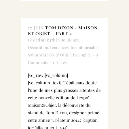
17 JUIN
TOM DIXON / MAISON
ET OBJET – PART 2
Posted at 11:47h
in
Boutiques
,
Décoration/Tendances
,
Incontournable
,
Salon MAISON & OBJET
by
Sophie
0
Comments
0
Likes
[vc_row][vc_column]
[vc_column_text] C'était sans doute
l'une de mes plus grosses attentes de
cette nouvelle édition de l'expo'
Maison&Objet, la découverte du
stand de Tom Dixon, designer primé
cette année "Créateur 2014". [caption
id="attachment_504"