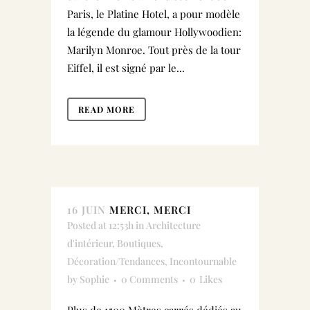
Paris, le Platine Hotel, a pour modèle
la légende du glamour Hollywoodien:
Marilyn Monroe. Tout près de la tour
Eiffel, il est signé par le...
READ MORE
16 JUIN
MERCI, MERCI
Posted at 12:53h
in
Architecture
d'intérieur
,
Boutiques
,
Décoration/Tendances
,
Incontournable
by
Sophie
0 Comments
0
Likes