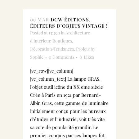
09 MAR
DCW ÉDITIONS,
ÉDITEURS D’OBJETS VINTAGE !
Posted at 15:59h
in
Architecture
d'intérieur
,
Boutiques
,
Décoration/Tendances
,
Projets
by
Sophie
0 Comments
0
Likes
[vc_row][vc_column]
[vc_column_text] La lampe GRAS,
l'objet outil icône du XX ème siècle
Crée à Paris en 1921 par Bernard-
Albin Gras, cette gamme de luminaire
initialement conçu pour les bureaux
d’études et l’industrie, voit très vite
sa cote de popularité grandir. Le
premier conquis par ces lampes fut