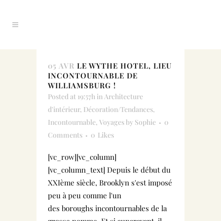
05 AVR
LE WYTHE HOTEL, LIEU
INCONTOURNABLE DE
WILLIAMSBURG !
Posted at 19:57h
in
Architecture
d'intérieur
,
Décoration/Tendances
,
Incontournable
,
Voyages
by
Sophie
0
Comments
0
Likes
[vc_row][vc_column]
[vc_column_text] Depuis le début du
XXIème siècle, Brooklyn s'est imposé
peu à peu comme l'un
des boroughs incontournables de la