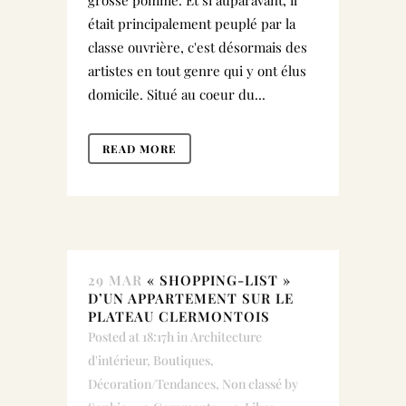
grosse pomme. Et si auparavant, il
était principalement peuplé par la
classe ouvrière, c'est désormais des
artistes en tout genre qui y ont élus
domicile. Situé au coeur du...
READ MORE
29 MAR
« SHOPPING-LIST »
D’UN APPARTEMENT SUR LE
PLATEAU CLERMONTOIS
Posted at 18:17h
in
Architecture
d'intérieur
,
Boutiques
,
Décoration/Tendances
,
Non classé
by