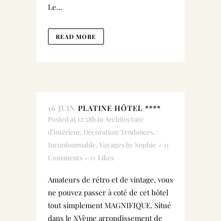
Le...
READ MORE
16 JUIN
PLATINE HÔTEL ****
Posted at 12:58h
in
Architecture
d'intérieur
,
Décoration/Tendances
,
Incontournable
,
Voyages
by
Sophie
0
Comments
0
Likes
Amateurs de rétro et de vintage, vous
ne pouvez passer à coté de cet hôtel
tout simplement MAGNIFIQUE. Situé
dans le XVème arrondissement de