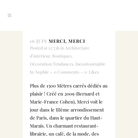
16 JUIN
MERCI, MERCI
Posted at 12:53h
in
Architecture
d'intérieur
,
Boutiques
,
Décoration/Tendances
,
Incontournable
by
Sophie
0 Comments
0
Likes
Plus de 1500 Mètres carrés dédiés au
plaisir ! Créé en 2009 (Bernard et
Marie-France Cohen), Merci voit le
jour dans le IIIème arrondissement
de Paris, dans le quartier du Haut-
Marais. Un charmant restaurant-
librairie, un café, de la mode, des