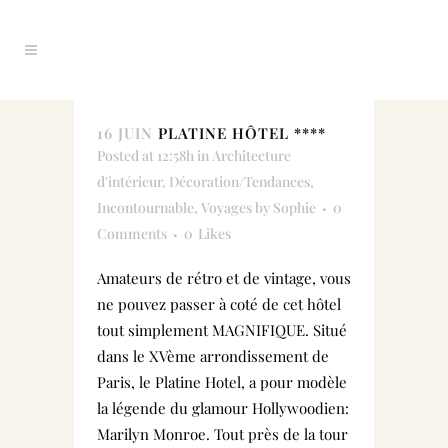
16 JUIN
PLATINE HÔTEL ****
Posted at 12:58h
in
Architecture
d'intérieur
,
Décoration/Tendances
,
Incontournable
,
Voyages
by
Sophie
0
Comments
0
Likes
Amateurs de rétro et de vintage, vous
ne pouvez passer à coté de cet hôtel
tout simplement MAGNIFIQUE. Situé
dans le XVème arrondissement de
Paris, le Platine Hotel, a pour modèle
la légende du glamour Hollywoodien:
Marilyn Monroe. Tout près de la tour