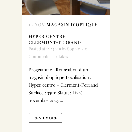
13 NOV
MAGASIN D’OPTIQUE
HYPER CENTRE
CLERMONT-FERRAND
Posted at 15:55h
in
by
Sophie
0
Comments
0
Likes
Programme : Rénovation d’un
magasin d'optique Localisation :
Hyper centre – Clermont-Ferrand
Surface : 35m² Statut : Livré
novembre 2023 ...
READ MORE