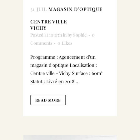
31 JUIL
MAGASIN D’OPTIQUE
CENTRE VILLE
VICHY
Posted at 10:07h
in
by
Sophie
0
Comments
0
Likes
Programme : Agencement d'un
magasin d'optique Localisation :
Centre ville - Vichy Surface : 60m²
Statut : Livré en 2018...
READ MORE