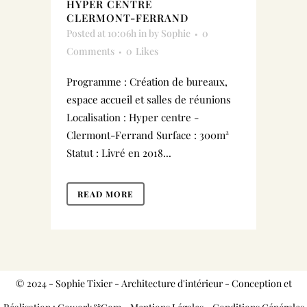
HYPER CENTRE
CLERMONT-FERRAND
Posted at 10:06h
in
by
Sophie
0
Comments
0
Likes
Programme : Création de bureaux,
espace accueil et salles de réunions
Localisation : Hyper centre -
Clermont-Ferrand Surface : 300m²
Statut : Livré en 2018...
READ MORE
© 2024 - Sophie Tixier - Architecture d'intérieur - Conception et