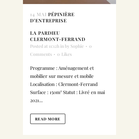
14 MAI
PÉPINIÈRE
D’ENTREPRISE
LA PARDIEU
CLERMONT-FERRAND
Posted at 11:12h
in
by
Sophie
0
Comments
0
Likes
Programme : Aménagement et
mobilier sur mesure et mobile
Localisation : Clermont-Ferrand
Surface : 150m² Statut : Livré en mai
2021...
READ MORE